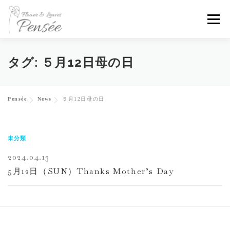
コ
メニ
ン
テ
ン
Home
About
News
Flowers
Contact
タグ:
５月12日母の日
ツ
へ
Instagram
Pensée
News
５月12日母の日
ス
キ
ッ
未分類
プ
2024.04.13
5月12日（SUN）Thanks Mother’s Day