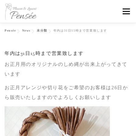
コ
メニ
ン
テ
Pensée
News
未分類
年内は31日15時まで営業致します
ン
Home
About
News
Flowers
Contact
ツ
年内は31日15時まで営業致します
へ
Instagram
ス
お正月用のオリジナルのしめ縄が出来上がってきて
キ
います
ッ
お正月アレンジや切り花をご希望のお客様は26日か
プ
ら販売いたしますのでよろしくお願いします