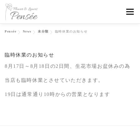
コ
メニ
ン
テ
Pensée
News
未分類
臨時休業のお知らせ
ン
Home
About
News
Flowers
Contact
ツ
臨時休業のお知らせ
へ
Instagram
ス
8月17日～8月18日の2日間、生花市場お盆休みの為
キ
当店も臨時休業とさせていただきます。
ッ
19日は通常通り10時からの営業となります
プ